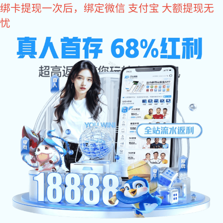
富联娱乐
国正富联娱乐
阳台不锈钢护栏
楼梯不锈钢护栏
您所在的位置：
富联娱乐
>
项目案例
>
楼盘工程
项目案例
CASE STUDY
商超工程
>