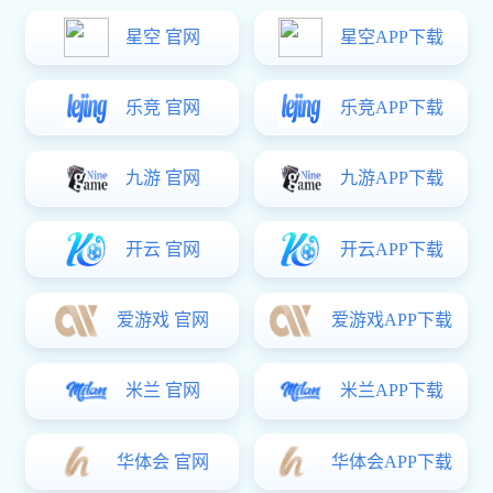
楼盘工程
>
市政工程
>
高/地铁站
>
美国庭院护栏
学校工程
>
富联娱乐:大型工程案例
>
HOT
推荐阅读
· 不锈钢栏杆立柱要怎么节省成本呢？
2023-08-30
· 怎么购买合适的不锈钢立柱呢？