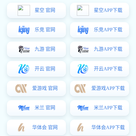
富联娱乐:· 阳台不锈钢护栏
· 楼梯不锈钢护栏
· 商场护栏
· 道路观景护栏
· 桥梁护栏
· 玻璃护栏